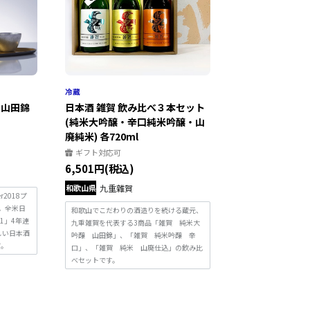
 山田錦
日本酒 雑賀 飲み比べ３本セット
(純米大吟醸・辛口純米吟醸・山
廃純米) 各720ml
ギフト対応可
6,501円(税込)
和歌山県
九重雜賀
2018プ
)。全米日
和歌山でこだわりの酒造りを続ける蔵元、
~21」4年連
九重雑賀を代表する3商品「雑賀 純米大
しい日本酒
吟醸 山田錦」、「雑賀 純米吟醸 辛
賞。
口」、「雑賀 純米 山廃仕込」の飲み比
べセットです。