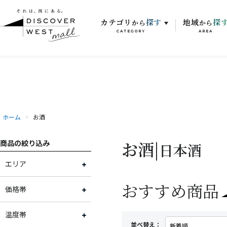
カテゴリ
探す
地域
探
から
から
CATEGORY
AREA
ホーム
>
お酒
お酒|
商品の絞り込み
日本酒
エリア
おすすめ商品
石川県
価格帯
福井県
～2,000円
温度帯
並べ替え：