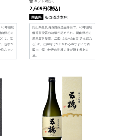
ギフト対応可
2,609円(税込)
岡山県
板野酒造本店
40年連続
岡山県杜氏清酒自醸造品評会で、40年連続
岡山県初の
優等賞受賞の功績が認められ、岡山県初の
う)は、江
鳳凰賞を受賞。二面(ふたも)金蛍(きんぼた
で、昔なが
る)は、江戸時代からかわるぬ佇まいの酒
仕込んでい
蔵で、備中杜氏の熟練の技が醸す極上の
酒。