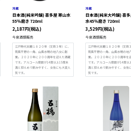
日本酒(純米吟醸) 喜多屋 寒山水
日本酒(純米大吟醸) 喜多
55％磨き 720ml
水45％磨き 720ml
2,187円(税込)
3,529円(税込)
今泉酒類販売
今泉酒類販売
江戸時代末期１８２０年（文政３年）に、
江戸時代末期１８２０年（文政
筑紫平野の一角、山紫水明の地八女に創
筑紫平野の一角、山紫水明の地
業。２０２０年に２００周年を迎えた酒蔵
業。２０２０年に２００周年を
です。アルコール度数が14度以上15度未
です。アルコール度数が14度以上
満と抑えめで飲みやすく、女性にも大変人
満と抑えめで飲みやすく、女性
気です。
気です。