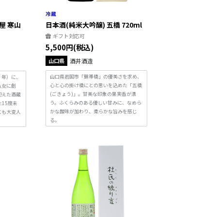
屋 寒山
日本酒(純米大吟醸) 五橋 720ml
ギフト対応可
5,500円(税込)
山口県
酒井酒造
山口県岩国市「錦帯橋」の優美さを求め、
３年）に、
心と心の掛け橋にとの思いを込めた「五橋
八女に創
(ごきょう)」。甘美な印象の果実香が漂
迎えた酒蔵
う。ふくらみのある優しい甘みに、なめら
15度未
かな酸味が加わり、柔らかな旨みを感じ
にも大変人
る。