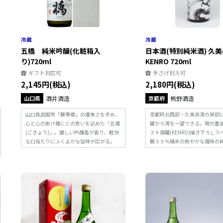
五橋 純米吟醸(化粧箱入
日本酒(特別純米酒) 久
り)720ml
KENRO 720ml
ギフト対応可
手さげ封入可
2,145円(税込)
2,180円(税込)
山口県
酒井酒造
京都府
熊野酒造
山口県岩国市「錦帯橋」の優美さを求め、
京都府北西部・久美浜湾の岸部
心と心の掛け橋にとの思いを込めた「五橋
蔵から湾を一望できる。現代書
(ごきょう)」。優しい吟醸香が香り、軽快
スト劔朧(KENRO)描き下ろし
な口当たりにふくよかな旨味が広がる。
錦５５％精米の爽やかな風味の