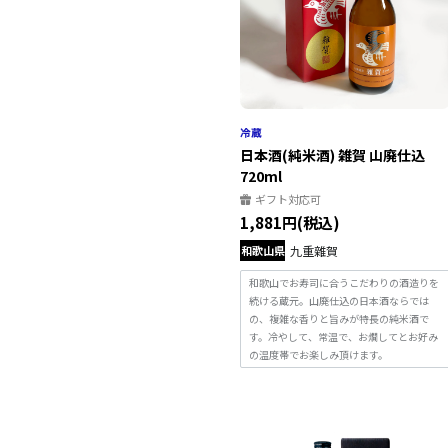
日本酒(純米酒) 雑賀 山廃仕込
720ml
ギフト対応可
1,881円(税込)
和歌山県
九重雜賀
和歌山でお寿司に合うこだわりの酒造りを
続ける蔵元。山廃仕込の日本酒ならでは
の、複雑な香りと旨みが特長の純米酒で
す。冷やして、常温で、お燗してとお好み
の温度帯でお楽しみ頂けます。