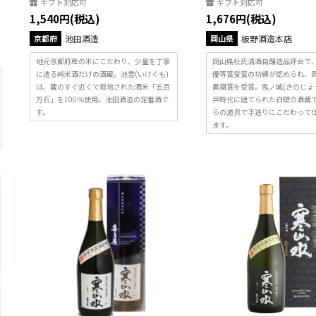
ギフト対応可
ギフト対応可
1,540円(税込)
1,676円(税込)
京都府
池田酒造
岡山県
板野酒造本店
地元京都府産の米にこだわり、少量を丁寧
岡山県杜氏清酒自醸造品評会で、
に造る純米酒だけの酒蔵。池雲(いけぐも)
優等賞受賞の功績が認められ、
は、蔵のすぐ近くで栽培された酒米「五百
鳳凰賞を受賞。鬼ノ城(きのじょ
万石」を100％使用。池田酒造の定番酒で
戸時代に建てられた白壁の酒蔵
す。
らの道具で手造りにこだわって
ます。