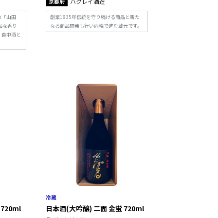
京都府
ハクレイ酒造
の「山田
創業1835年伝統を守り続ける商品と新た
品な香り
なる商品開発も行い両輪で進む蔵元です。
、食中酒と
720ml
日本酒(大吟醸) 二面 金蛍 720ml