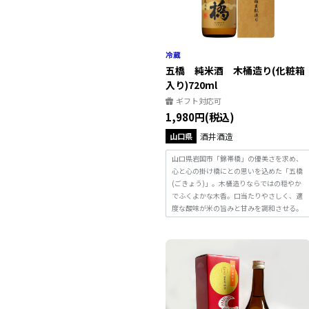
五橋 純米酒 木桶造り(化粧箱
入り)720ml
ギフト対応可
1,980円(税込)
山口県
酒井酒造
山口県岩国市「錦帯橋」の優美さを求め、
心と心の掛け橋にとの思いを込めた「五橋
(ごきょう)」。木桶造りならではの穏やか
でふくよかな木香。口当たりやさしく、適
度な酸味が米の旨みと甘みを調和させる。