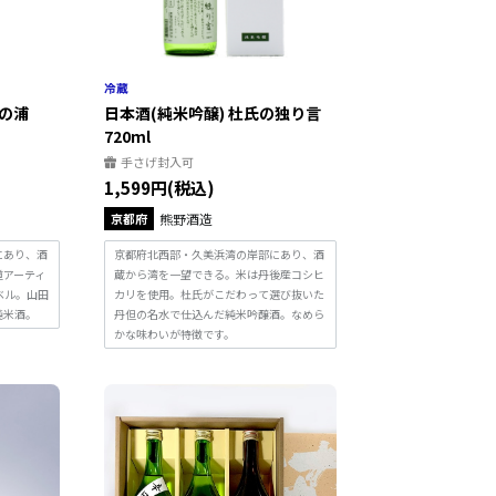
美の浦
日本酒(純米吟醸) 杜氏の独り言
720ml
手さげ封入可
1,599円(税込)
京都府
熊野酒造
にあり、酒
京都府北西部・久美浜湾の岸部にあり、酒
道アーティ
蔵から湾を一望できる。米は丹後産コシヒ
ラベル。山田
カリを使用。杜氏がこだわって選び抜いた
純米酒。
丹但の名水で仕込んだ純米吟醸酒。なめら
かな味わいが特徴です。