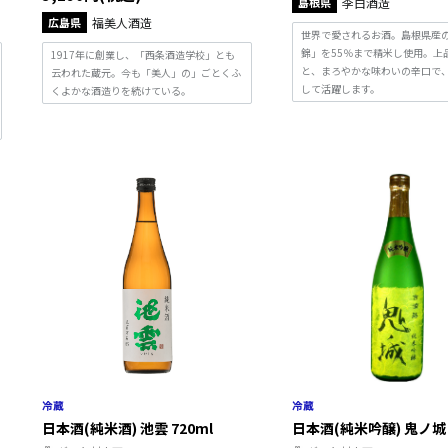
島根県
李白酒造
広島県
福美人酒造
世界で愛されるお酒。島根県産
錦」を55％まで精米し使用。上
1917年に創業し、「西条酒造学校」とも
と、まろやかな味わいの辛口で
云われた蔵元。今も「美人」の」ごとくふ
して活躍します。
くよかな酒造りを続けている。
日本酒(純米酒) 池雲 720ml
日本酒(純米吟醸) 鬼ノ城 