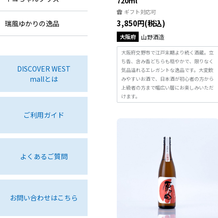
720ml
ギフト対応可
3,850円(税込)
瑞風ゆかりの逸品
大阪府
山野酒造
大阪府交野市で江戸末期より続く酒蔵。立
ち香、含み香どちらも穏やかで、限りなく
DISCOVER WEST
気品溢れるエレガントな逸品です。大変飲
mallとは
みやすいお酒で、日本酒が初心者の方から
上級者の方まで幅広い層にお楽しみいただ
けます。
ご利用ガイド
よくあるご質問
お問い合わせはこちら