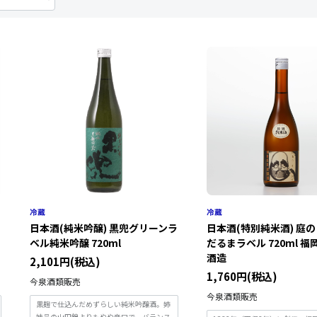
日本酒(純米吟醸) 黒兜グリーンラ
日本酒(特別純米酒) 庭
ベル純米吟醸 720ml
だるまラベル 720ml 福
酒造
2,101円(税込)
1,760円(税込)
今泉酒類販売
今泉酒類販売
黒麹で仕込んだめずらしい純米吟醸酒。姉
妹品の山田錦よりもやや辛口で、バランス