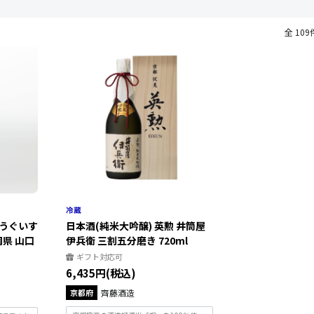
全 109
のうぐいす
日本酒(純米大吟醸) 英勲 井筒屋
岡県 山口
伊兵衛 三割五分磨き 720ml
ギフト対応可
6,435円(税込)
京都府
齊藤酒造