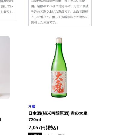
京都府産の酒造好適米「祝」を100％使
岡県産のお
用。極限の35％まで磨きあげ、丹念に精魂
を醸してい
を込めて造り上げた逸品です。上品で馥郁
もお替りし
とした香りと、優しく芳醇な味とが絶妙に
調和したお酒です。
日本酒(純米吟醸原酒) 赤の大鬼
l
720ml
2,057円(税込)