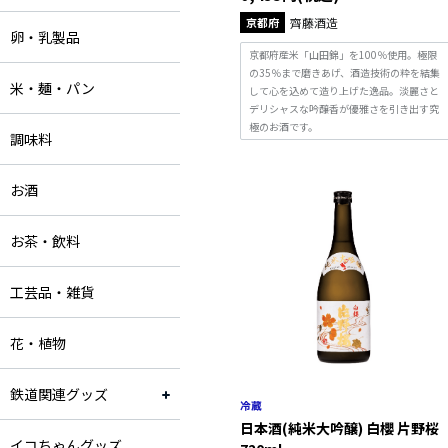
京都府
齊藤酒造
卵・乳製品
京都府産米「山田錦」を100％使用。極限
の35％まで磨きあげ、酒造技術の粋を結集
米・麺・パン
して心を込めて造り上げた逸品。淡麗さと
デリシャスな吟醸香が優雅さを引き出す究
極のお酒です。
調味料
お酒
お茶・飲料
工芸品・雑貨
花・植物
鉄道関連グッズ
日本酒(純米大吟醸) 白櫻 片野桜
イコちゃんグッズ