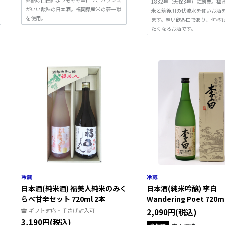
1832年（天保3年）に創業。福
がいい酸味の日本酒。福岡県産米の夢一献
米と筑後川の伏流水を使いお酒
を使用。
ます。軽い飲み口であり、何杯
たくなるお酒です。
日本酒(純米酒) 福美人純米のみく
日本酒(純米吟醸) 李白
らべ甘辛セット 720ml 2本
Wandering Poet 720m
ギフト対応・手さげ封入可
2,090円(税込)
3,190円(税込)