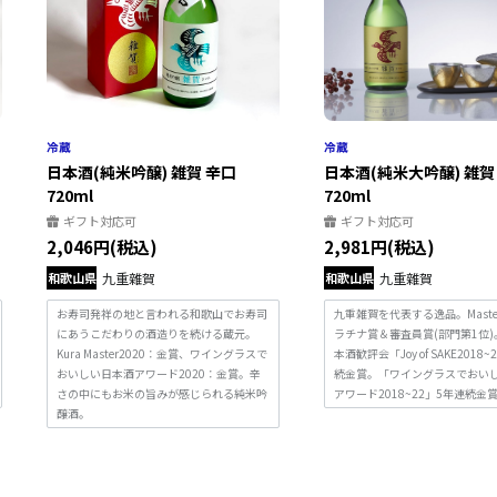
日本酒(純米吟醸) 雑賀 辛口
日本酒(純米大吟醸) 雑賀
720ml
720ml
ギフト対応可
ギフト対応可
2,046円(税込)
2,981円(税込)
和歌山県
九重雜賀
和歌山県
九重雜賀
お寿司発祥の地と言われる和歌山でお寿司
九重雑賀を代表する逸品。Master
にあうこだわりの酒造りを続ける蔵元。
ラチナ賞＆審査員賞(部門第1位
Kura Master2020：金賞、ワイングラスで
本酒歓評会「Joy of SAKE2018
おいしい日本酒アワード2020：金賞。辛
続金賞。「ワイングラスでおい
さの中にもお米の旨みが感じられる純米吟
アワード2018~22」5年連続金
醸酒。