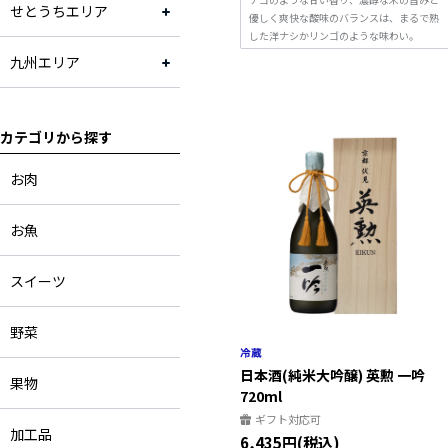
せとうちエリア
優しく爽快な酸味のバランスは、まるで熟
山口県
した洋ナシかリンゴのような味わい。
九州エリア
福岡県
京都府
カテゴリから探す
お肉
お魚
スイーツ
野菜
日本酒(純米大吟醸) 英勲 一吟
果物
720ml
ギフト対応可
加工品
6,435円(税込)