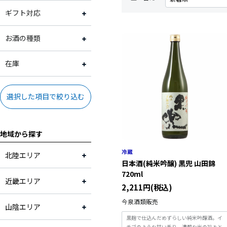
滋賀県
2,001円～3,000円
常温
ギフト対応
大阪府
3,001円～4,000円
冷蔵
ギフト対応可
お酒の種類
兵庫県
4,001円～5,000円
ギフト対応不可
日本酒
在庫
奈良県
5,001円～10,000円
ビール
在庫あり
選択した項目で絞り込む
和歌山県
10,001円～
焼酎
地域から探す
鳥取県
ワイン
北陸エリア
日本酒(純米吟醸) 黒兜 山田錦
島根県
その他
720ml
近畿エリア
2,211円(税込)
岡山県
今泉酒類販売
山陰エリア
広島県
黒麹で仕込んだめずらしい純米吟醸酒。イ
チゴのような甘い香り、濃醇な米の旨みと