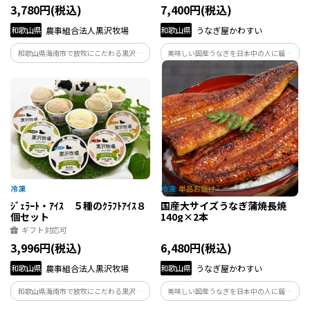
3,780円(税込)
7,400円(税込)
和歌山県
農事組合法人黒沢牧場
和歌山県
うなぎ屋かわすい
和歌山県海南市で放牧にこだわる黒沢牧
美味しい国産うなぎを日本中の人に届け
場が、乳化剤・安定剤不使用で和歌山県
たい。全国から選び抜いた臭みの無いう
産素材を生かして作ったアイスクリーム
なぎを、自家製タレと確かな火入れで丁
とかわいらしい牛柄のロールケーキのセ
寧に焼き上げます。素材に正直に向き合う
ットです。
ことで、本当に美味しい蒲焼をつくり続
けています。
ｼﾞｪﾗｰﾄ・ｱｲｽ ５種のｸﾗﾌﾄｱｲｽ８
国産大サイズうなぎ蒲焼長焼
個セット
140g×2本
ギフト対応可
3,996円(税込)
6,480円(税込)
和歌山県
農事組合法人黒沢牧場
和歌山県
うなぎ屋かわすい
和歌山県海南市で放牧にこだわる黒沢牧
美味しい国産うなぎを日本中の人に届け
場が、乳化剤・安定剤不使用で和歌山県
たい。全国から選び抜いた臭みの無いう