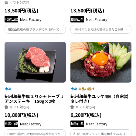
ギフト対応可
13,500円(税込)
13,500円(税込)
和歌山県
Meat Factory
和歌山県
Meat Factory
和歌山県産の新ブランド和牛【紀州和華
骨付きならではの豪快な見た目が魅力
牛】の人気部位サーロイン。従来の黒毛和
の、紀州和華牛トマホークステーキ。
牛とは異なる「究極にあっさりした和
800gの迫力は、話題の【漫画食い】が可
牛」のサーロインを是非ご賞味くださ
能！贅沢で特別感をお楽しみいただける
い。特別なディナーや贈り物にも喜んで
骨付きステーキを是非ご賞味ください。
いただけます。
紀州和華牛厚切りシャトーブリ
紀州和華牛ユッケ4個（自家製
アンステーキ 150g×2枚
タレ付き）
ギフト対応可
ギフト対応可
10,800円(税込)
6,200円(税込)
和歌山県
Meat Factory
和歌山県
Meat Factory
1頭から僅かしか取れない超希少部位かつ
和歌山県産ブランド黒毛和牛である【紀