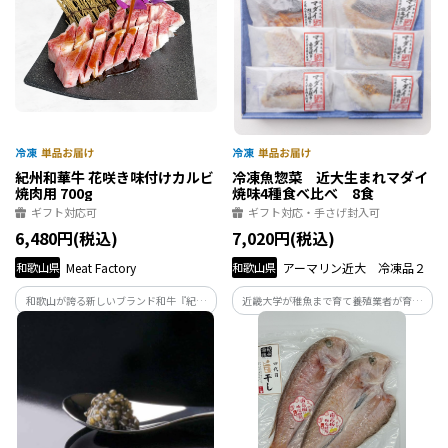
紀州和華牛 花咲き味付けカルビ
冷凍魚惣菜 近大生まれマダイ
焼肉用 700g
焼味4種食べ比べ 8食
ギフト対応可
ギフト対応・手さげ封入可
6,480円(税込)
7,020円(税込)
和歌山県
Meat Factory
和歌山県
アーマリン近大 冷凍品２
和歌山が誇る新しいブランド和牛『紀州
近畿大学が稚魚まで育て養殖業者が育成
和華牛』。ひと口噛めば肉汁溢れる濃厚
した、近大生まれマダイの簡単で便利な
な旨味【カルビ】を焼肉店秘伝の醤油タ
冷凍魚惣菜です。 JR東京駅にある近畿大
レでじっくり漬け込みました。花咲きカ
学の養殖魚専門料理店「近畿大学水産研
ットが生む驚きのやわらかさを是非ご賞
究所 はなれ」で好評な焼き魚を商品化し
味ください。
ました。