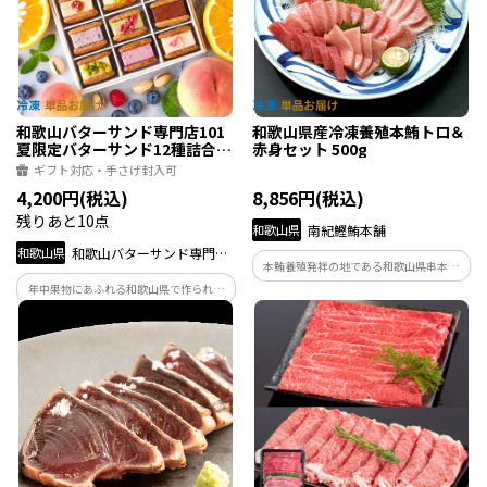
和歌山バターサンド専門店101
和歌山県産冷凍養殖本鮪トロ＆
夏限定バターサンド12種詰合ギ
赤身セット 500g
フト
ギフト対応・手さげ封入可
4,200円(税込)
8,856円(税込)
残りあと10点
和歌山県
南紀鰹鮪本舗
和歌山県
和歌山バターサンド専門店
本鮪養殖発祥の地である和歌山県串本町
101
で養殖した本鮪を、職人が丁寧に手切り
年中果物にあふれる和歌山県で作られる
をした冷凍養殖本鮪の柵セットです。
和歌山バターサンド専門店101のバターサ
ンド。一度にたくさんのフレーバーが楽
しめる『ひとくちの幸せという贈り
物』。県内事業者とのコラボも多いプレ
ミアムスイーツです。