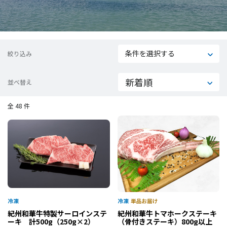
条件を選択する
絞り込み
並べ替え
全 48 件
紀州和華牛特製サーロインステ
紀州和華牛トマホークステーキ
ーキ 計500g（250g×2）
（骨付きステーキ）800g以上