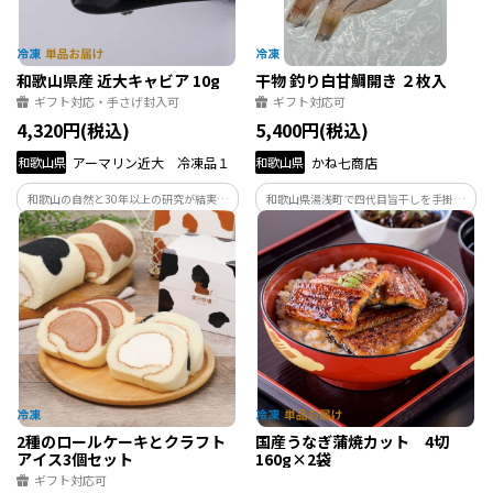
和歌山県産 近大キャビア 10g
干物 釣り白甘鯛開き ２枚入
ギフト対応・手さげ封入可
ギフト対応可
4,320円(税込)
5,400円(税込)
和歌山県
アーマリン近大 冷凍品１
和歌山県
かね七商店
和歌山の自然と30年以上の研究が結実し
和歌山県湯浅町で四代目旨干しを手掛け
た近大キャビア。 岩塩のみで仕上げた非
るかね七商店、四代目が仕立てる、紀州
加熱・防腐剤不使用の製法で透明感ある
沖の釣り白甘鯛開き
旨味ととろける食感を実現しました。
「第1回和歌山一番星アワード」審査委員
特別賞受賞。
2種のロールケーキとクラフト
国産うなぎ蒲焼カット 4切
アイス3個セット
160g×2袋
ギフト対応可