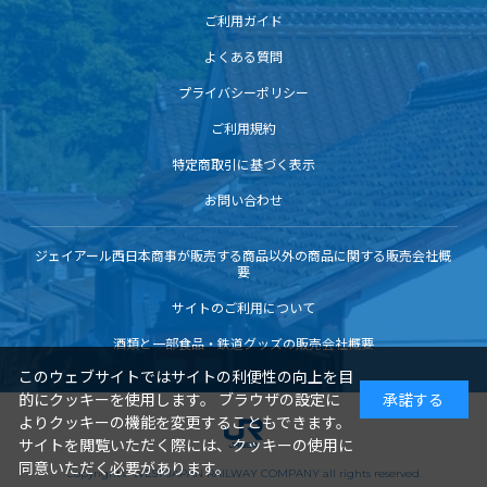
ご利用ガイド
よくある質問
プライバシーポリシー
ご利用規約
特定商取引に基づく表示
お問い合わせ
ジェイアール西日本商事が販売する商品以外の商品に関する販売会社概
要
サイトのご利用について
酒類と一部食品・鉄道グッズの販売会社概要
このウェブサイトではサイトの利便性の向上を目
的にクッキーを使用します。 ブラウザの設定に
承諾する
よりクッキーの機能を変更することもできます。
サイトを閲覧いただく際には、クッキーの使用に
同意いただく必要があります。
Copyright© WEST JAPAN RAILWAY COMPANY all rights reserved.