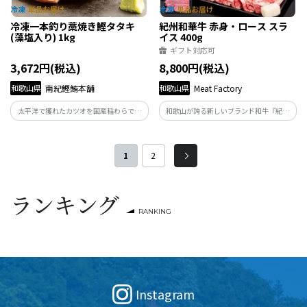
冷凍一本釣り藁焼き鰹タタキ
紀州和華牛 赤身・ロース スラ
(藻塩入り) 1kg
イス 400g
ギフト対応可
3,672円(税込)
8,800円(税込)
和歌山県
南紀鰹鮪本舗
和歌山県
Meat Factory
太平洋で獲れたカツオを国産稲わらで香
和歌山が誇る新しいブランド和牛『紀州
ばしく焼き上げたカツオのタタキです。
和華牛』。究極にあっさりした肉質と上
品な味わいは、老若男女問わずお楽しみ
いただけるため、ご自宅用のみならず贈
1
2
答用でもご活用頂けます。
ランキング
RANKING
Instagram