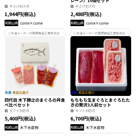
レーン）10個セット
手さげ封入可
手さげ封入可
1,944円(税込)
2,480円(税込)
和歌山県
come×come
和歌山県
come×come
こめ油メーカーの築野食品工業株式会社
こめ油メーカーの築野食品工業株式会社
がお米の新しいカタチを提案し、 日本の
がお米の新しいカタチを提案し、 日本の
米文化の発展の一端を担いたいという思
米文化の発展の一端を担いたいという思
いから始めました。お米の魅力を伝える
いから始めました。お米の魅力を伝える
ために、“美味しさ”にこだわって商品を
ために、“美味しさ”にこだわって商品を
作っています。
作っています。
四代目 木下勝之のまぐろの丼食
もちもち生まぐろとまぐろたた
べ比べセット
きの贅沢3人前セット
ギフト対応可
ギフト対応可
5,400円(税込)
6,700円(税込)
和歌山県
木下水産物
和歌山県
木下水産物