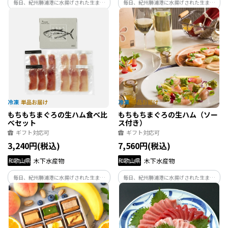
毎日、紀州勝浦港に水揚げされた生まぐ
毎日、紀州勝浦港に水揚げされた生まぐ
ろを一本一本見極めて買付しております。
ろを一本一本見極めて買付しております。
創業大正年間より代々受け継いだプロの
創業大正年間より代々受け継いだプロの
目利きで選んだ産地直送の厳選生まぐろ
目利きで選んだ産地直送の厳選生まぐろ
です。 和歌山県特産の天然生まぐろ一度
です。 和歌山県特産の天然生まぐろ一度
ご賞味下さい。
ご賞味下さい。
もちもちまぐろの生ハム食べ比
もちもちまぐろの生ハム（ソー
べセット
ス付き）
ギフト対応可
ギフト対応可
3,240円(税込)
7,560円(税込)
和歌山県
木下水産物
和歌山県
木下水産物
毎日、紀州勝浦港に水揚げされた生まぐ
毎日、紀州勝浦港に水揚げされた生まぐ
ろを一本一本見極めて買付しております。
ろを一本一本見極めて買付しております。
創業大正年間より代々受け継いだプロの
創業大正年間より代々受け継いだプロの
目利きで選んだ産地直送の厳選生まぐろ
目利きで選んだ産地直送の厳選生まぐろ
です。 和歌山県特産の天然生まぐろ一度
です。 和歌山県特産の天然生まぐろ一度
ご賞味下さい。
ご賞味下さい。