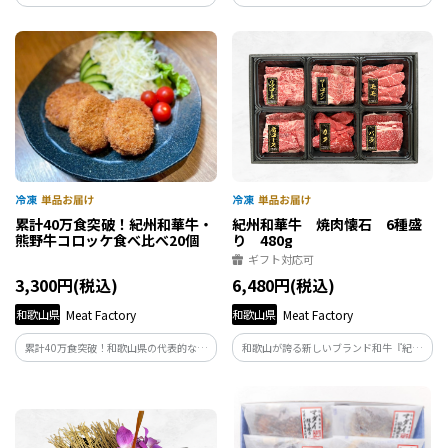
最高級部位【シャトーブリアン】を贅沢
州和華牛】を使用した贅沢ユッケ。厚生労
に150g×2枚でご用意。和歌山県産の紀州
働省が定めた基準をクリアした工場で製
和華牛ならではの柔らかな食感と上品な
造いたしました。自家製の味噌ベースの
赤身の旨味をご堪能ください。
タレをかけて、とろける旨味をご堪能あ
れ。
累計40万食突破！紀州和華牛・
紀州和華牛 焼肉懐石 6種盛
熊野牛コロッケ食べ比べ20個
り 480g
ギフト対応可
3,300円(税込)
6,480円(税込)
和歌山県
Meat Factory
和歌山県
Meat Factory
累計40万食突破！和歌山県の代表的なブ
和歌山が誇る新しいブランド和牛『紀州
ランド黒毛和牛【熊野牛】と【紀州和華
和華牛』。人気6部位を一度に楽しめる贅
牛】のコロッケがセットになって登場。
沢な焼肉食べ比べセット。部位ごとに異
サクサク衣の中に、それぞれの旨味を閉
なる味わいを楽しめる、特別な日のごち
じ込めた和歌山県のご当地コロッケを是
そうや贈り物としても大変喜ばれます。
非ご堪能ください。