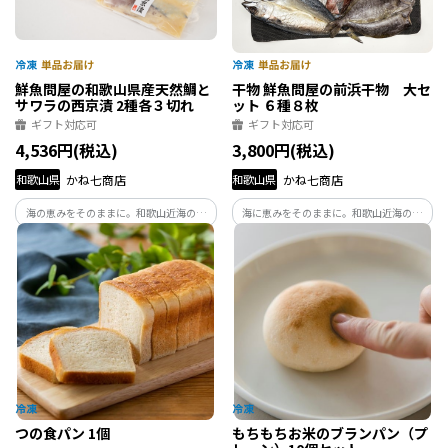
鮮魚問屋の和歌山県産天然鯛と
干物 鮮魚問屋の前浜干物 大セ
サワラの西京漬 2種各３切れ
ット ６種８枚
ギフト対応可
ギフト対応可
4,536円(税込)
3,800円(税込)
和歌山県
かね七商店
和歌山県
かね七商店
海の恵みをそのままに。和歌山近海の鮮
海に恵みをそのままに。和歌山近海の鮮
魚を、創業100余年のかね七が無添加でつ
魚を、創業100余年のかね七が無添加でつ
くる本物の干物。
くる本物の干物。
つの食パン 1個
もちもちお米のブランパン（プ