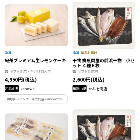
産素材を生かして作ったアイスクリーム
なぎを、自家製タレと確かな火入れで丁
セットです。
寧に焼き上げます。素材に正直に向き合う
ことで、本当に美味しい蒲焼をつくり続
けています。
紀州プレミアム生レモンケーキ
干物 鮮魚問屋の前浜干物 小セ
ット ４種６枚
ギフト対応・手さげ封入可
ギフト対応可
4,950円(税込)
2,600円(税込)
和歌山県
kanowa
和歌山県
かね七商店
和歌山レモンケーキ専門店kanowaがお届
け、こだわりの紀州レモンをつかった、
すっぱ、美味しいおとなのレモンケーキ