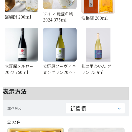
ワイン 能登の風
箔焼酎 200ml
箔梅酒 200ml
2024 375ml
立野原メルロー
立野原ソーヴィニ
禅の里わいん ブ
2022 750ml
ヨンブラン2023
ラン 750ml
750ml
表示方法
並べ替え
全 92 件