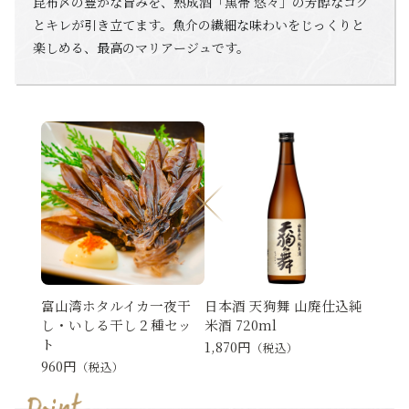
昆布〆の豊かな旨みを、熟成酒「黒帯 悠々」の芳醇なコク
とキレが引き立てます。魚介の繊細な味わいをじっくりと
楽しめる、最高のマリアージュです。
富山湾ホタルイカ一夜干
日本酒 天狗舞 山廃仕込純
し・いしる干し２種セッ
米酒 720ml
ト
1,870円
（税込）
960円
（税込）