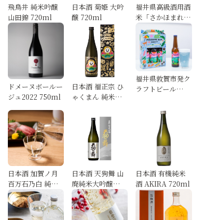
飛鳥井 純米吟醸
日本酒 菊姫 大吟
福井県高級酒用酒
山田錦 720ml
醸 720ml
米「さかほまれ」
純米大吟醸セット
720ml×2本
福井県敦賀市発ク
ドメーヌボールー
日本酒 福正宗 ひ
ラフトビール
ジュ2022 750ml
ゃくまん 純米大
【MIZUSHIMA
吟醸原酒 720ml
BLUE | 北陸のハ
ワイ】 330ml×3
本ギフトセット
日本酒 加賀ノ月
日本酒 天狗舞 山
日本酒 有機純米
百万石乃白 純米
廃純米大吟醸
酒 AKIRA 720ml
大吟醸 720ml
720ml