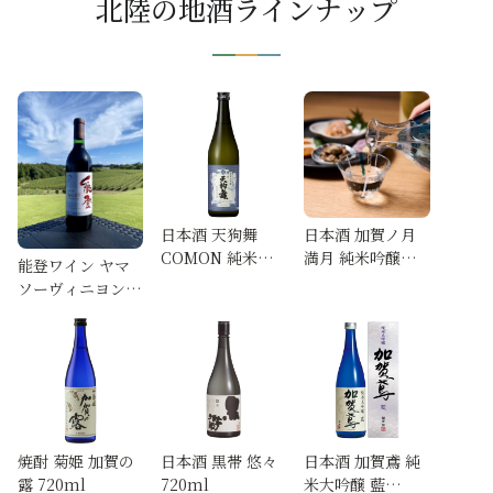
北陸の地酒ラインナップ
日本酒 天狗舞
日本酒 加賀ノ月
COMON 純米大
満月 純米吟醸
能登ワイン ヤマ
吟醸 720ml
720ml
ソーヴィニヨン
720ml
焼酎 菊姫 加賀の
日本酒 黒帯 悠々
日本酒 加賀鳶 純
露 720ml
720ml
米大吟醸 藍