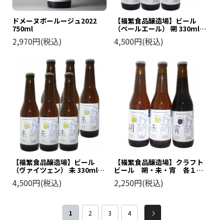
ドメーヌボールージュ2022
【福繁食品醸造場】ビール
750ml
（ペールエール） 朔 330ml６
本セット
2,970円(税込)
4,500円(税込)
【福繁食品醸造場】ビール
【福繁食品醸造場】クラフト
（ヴァイツェン） 未 330ml６
ビール 朔・未・宵 各１本
本セット
３本セット 330ml
4,500円(税込)
2,250円(税込)
1
2
3
4