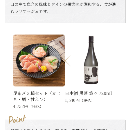
口の中で魚介の風味とワインの果実味が調和する、食が進
むマリアージュです。
昆布〆３種セット（かじ
日本酒 黒帯 悠々 720ml
き・鯛・甘えび）
1,540円
（税込）
4,752円
（税込）