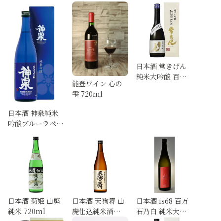
720ml
日本酒 常きげん
純米大吟醸 百万
能登ワイン 心の
石乃白 720ml
雫 720ml
日本酒 神泉純米
吟醸ブルーラベル
720ml
日本酒 菊姫 山廃
日本酒 天狗舞 山
日本酒 is68 百万
純米 720ml
廃仕込純米酒
石乃白 純米大吟